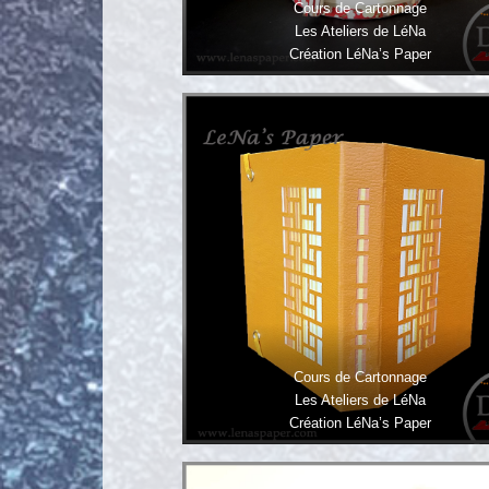
Cours de Cartonnage
Les Ateliers de LéNa
Création LéNa’s Paper
Cours de Cartonnage
Les Ateliers de LéNa
Création LéNa’s Paper