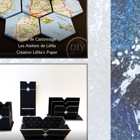
Cours de Cartonnage
Les Ateliers de LéNa
Création LéNa’s Paper