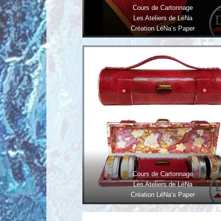
Cours de Cartonnage
Les Ateliers de LéNa
Création LéNa’s Paper
Cours de Cartonnage
Les Ateliers de LéNa
Création LéNa’s Paper