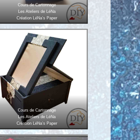
Cours de Cartonnage
Les Ateliers de LéNa
Création LéNa’s Paper
Cours de Cartonnage
Les Ateliers de LéNa
Création LéNa’s Paper