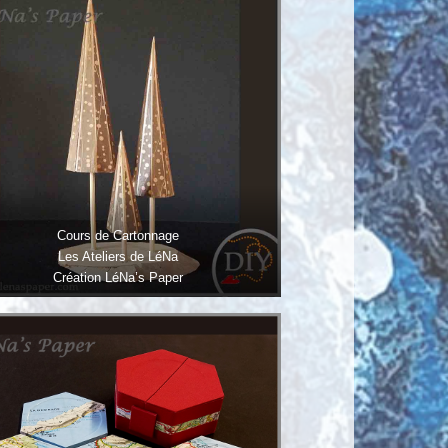
Cours de Cartonnage
Les Ateliers de LéNa
Création LéNa’s Paper