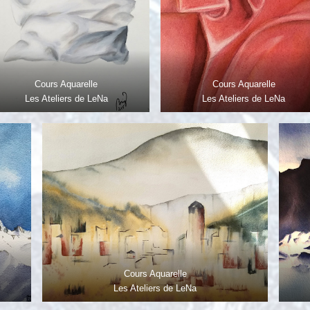
Cours Aquarelle
Cours Aquarelle
Les Ateliers de LeNa
Les Ateliers de LeNa
Cours Aquarelle
Les Ateliers de LeNa