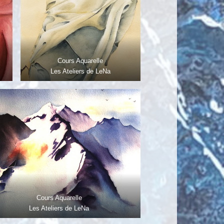
Cours Aquarelle
Les Ateliers de LeNa
Cours Aquarelle
Les Ateliers de LeNa