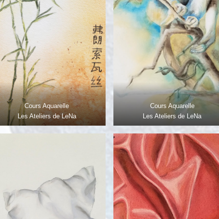
Cours Aquarelle
Cours Aquarelle
Les Ateliers de LeNa
Les Ateliers de LeNa