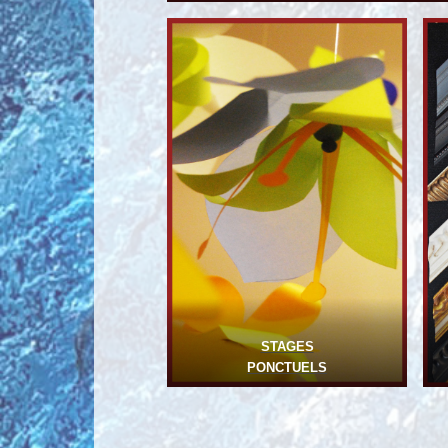
STAGES
PONCTUELS