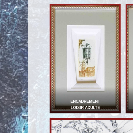
ENCADREMENT
LOISIR
ADULTE