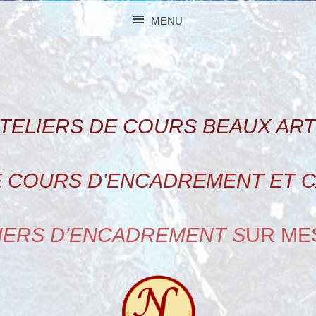
MENU
SKIP TO CONTENT
ATELIERS DE COURS BEAUX ART
DE COURS D’ENCADREMENT ET 
LIERS D’ENCADREMENT S
UR ME