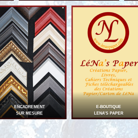
ENCADREMENT
E-BOUTIQUE
SUR MESURE
LENA’S PAPER