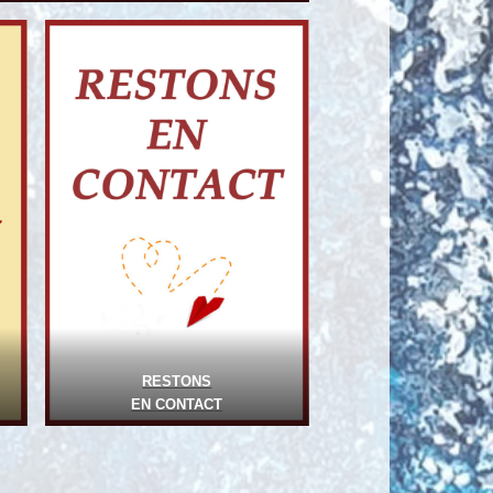
RESTONS
EN CONTACT