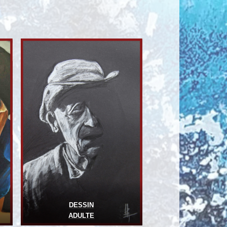
DESSIN
ADULTE