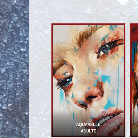
AQUARELLE
ADULTE