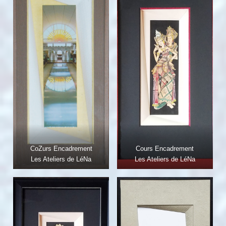
CoZurs Encadrement
Cours Encadrement
Les Ateliers de LéNa
Les Ateliers de LéNa